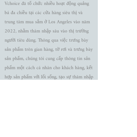
Vchoice đã tổ chức nhiều hoạt động quảng
bá đa chiều tại các cửa hàng siêu thị và
trung tâm mua sắm ở Los Angeles vào năm
2022, nhằm thâm nhập sâu vào thị trường
người tiêu dùng. Thông qua việc trưng bày
sản phẩm trên gian hàng, tờ rơi và trưng bày
sản phẩm, chúng tôi cung cấp thông tin sản
phẩm một cách cá nhân cho khách hàng, kết
hợp sản phẩm với lối sống, tạo sự thâm nhập
sâu vào nhu cầu khách hàng và mang đến
nhiều lựa chọn cho khách hàng tiềm năng, từ
đó tăng cường lòng tin và sự nhận biết về
thương hiệu. Ngoài ra, chúng tôi đã mở rộng
và khai thác mối quan hệ từ khách hàng đến
chuỗi sản phẩm từ mọi khía cạnh. Thông qua