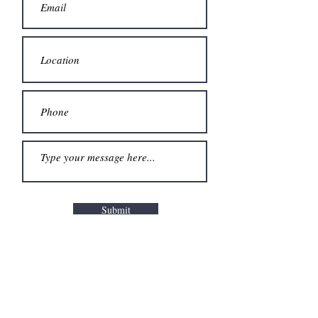
Submit
Tel:
562-903-8868
Email:
vchoiceusa@gmail.com
Wechat：5627085821