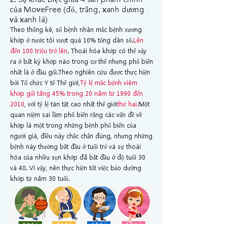
của MoveFree (đỏ, trắng, xanh dương
và xanh lá)
Theo thống kê, số bệnh nhân mắc bệnh xương
khớp ở nước tôi vượt quá 10% tổng dân số.
Lên
đến 100 triệu trở lên
. Thoái hóa khớp có thể xảy
ra ở bất kỳ khớp nào trong cơ thể nhưng phổ biến
nhất là ở đầu gối.
Theo nghiên cứu được thực hiện
bởi Tổ chức Y tế Thế giới,
Tỷ lệ mắc bệnh viêm
khớp gối tăng 45% trong 20 năm từ 1990 đến
2010
, với tỷ lệ tàn tật cao nhất thế giới
thứ hai.
Một
quan niệm sai lầm phổ biến rằng các vấn đề về
khớp là một trong những bệnh phổ biến của
người già, điều này chắc chắn đúng, nhưng những
bệnh này thường bắt đầu ở tuổi trẻ và sự thoái
hóa của nhiều sụn khớp đã bắt đầu ở độ tuổi 30
và 40. Vì vậy, nên thực hiện tốt việc bảo dưỡng
khớp từ năm 30 tuổi.