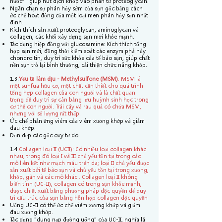
nước” giúp hút dịch khớp vào phân tử proteoglycan.
Ngăn chặn sự phân hủy sớm của sụn gốc bằng cách
ức chế hoạt động của một loại men phân hủy sụn nhất
định.
Kích thích sản xuất proteoglycan, aminoglycan và
collagen, các khối xây dựng sụn mới khỏe mạnh.
Tác dụng hiệp đồng với glucosamine: Kích thích tổng
hợp sụn mới, đồng thời kiểm soát các enzym phá hủy
chondroitin, duy trì sức khỏe của tế bào sụn, giúp chất
nền sụn trở lại bình thường, cải thiện chức năng khớp.
1.3.
Yếu tố làm dịu - Methylsulfone (MSM)
: MSM là
một sunfua hữu cơ, một chất cần thiết cho quá trình
tổng hợp collagen của con người và là chất quan
trọng để duy trì sự cân bằng lưu huỳnh sinh học trong
cơ thể con người. Trái cây và rau quả có chứa MSM,
nhưng với số lượng rất thấp. ​
Ức chế phản ứng viêm của viêm xương khớp và giảm
đau khớp.
Dọn dẹp các gốc oxy tự do.
1.4.
Collagen loại II (UCII): Có nhiều loại collagen khác
nhau, trong đó loại I và III chủ yếu tồn tại trong các
mô liên kết như mạch máu trên da; loại II chủ yếu được
sản xuất bởi tế bào sụn và chủ yếu tồn tại trong xương,
khớp, gân và các mô khác . Collagen loại II không
biến tính (UC-II), collagen có trong sụn khỏe mạnh,
được chiết xuất bằng phương pháp độc quyền để duy
trì cấu trúc của sụn bằng hỗn hợp collagen độc quyền​
Uống UC-II có thể ức chế viêm xương khớp và giảm
đau xương khớp.
Tác dụng "dung nạp đường uống" của UC-II, nghĩa là