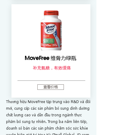
MoveFree
维骨力绿瓶
补充氨糖​，有效缓痛
查看价格
Thương hiệu MoveFree tập trung vào R&D và đổi
mới, cung cấp các sản phẩm bổ sung dinh dưỡng
chất lượng cao và dẫn đầu trong ngành thực
phẩm bổ sung tự nhiên. Trong ba năm liên tiếp,
doanh số bán các sản phẩm chăm sóc sức khỏe
xuyên biên giới tại Hoa Kỳ (Tmall Global, JD.com,