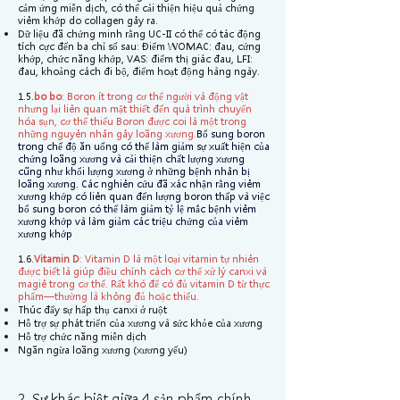
cảm ứng miễn dịch, có thể cải thiện hiệu quả chứng
viêm khớp do collagen gây ra.
Dữ liệu đã chứng minh rằng UC-II có thể có tác động
tích cực đến ba chỉ số sau: Điểm WOMAC: đau, cứng
khớp, chức năng khớp, VAS: điểm thị giác đau, LFI:
đau, khoảng cách đi bộ, điểm hoạt động hàng ngày.
1.5.
bo bo
: Boron ít trong cơ thể người và động vật
nhưng lại liên quan mật thiết đến quá trình chuyển
hóa sụn, cơ thể thiếu Boron được coi là một trong
những nguyên nhân gây loãng xương.
Bổ sung boron
trong chế độ ăn uống có thể làm giảm sự xuất hiện của
chứng loãng xương và cải thiện chất lượng xương
cũng như khối lượng xương ở những bệnh nhân bị
loãng xương. Các nghiên cứu đã xác nhận rằng viêm
xương khớp có liên quan đến lượng boron thấp và việc
bổ sung boron có thể làm giảm tỷ lệ mắc bệnh viêm
xương khớp và làm giảm các triệu chứng của viêm
xương khớp
1.6.
Vitamin D
: Vitamin D là một loại vitamin tự nhiên
được biết là giúp điều chỉnh cách cơ thể xử lý canxi và
magiê trong cơ thể. Rất khó để có đủ vitamin D từ thực
phẩm—thường là không đủ hoặc thiếu. ​
Thúc đẩy sự hấp thụ canxi ở ruột
Hỗ trợ sự phát triển của xương và sức khỏe của xương
Hỗ trợ chức năng miễn dịch
Ngăn ngừa loãng xương (xương yếu)
2. Sự khác biệt giữa 4 sản phẩm chính