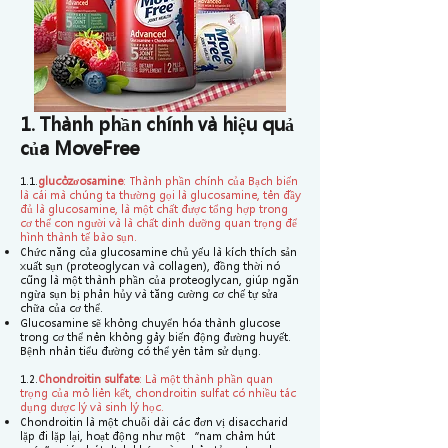
1. Thành phần chính và hiệu quả
của MoveFree
1.1.
glucôzơ
osamine
: Thành phần chính của Bạch biến
là cái mà chúng ta thường gọi là glucosamine, tên đầy
đủ là glucosamine, là một chất được tổng hợp trong
cơ thể con người và là chất dinh dưỡng quan trọng để
hình thành tế bào sụn.
Chức năng của glucosamine chủ yếu là kích thích sản
xuất sụn (proteoglycan và collagen), đồng thời nó
cũng là một thành phần của proteoglycan, giúp ngăn
ngừa sụn bị phân hủy và tăng cường cơ chế tự sửa
chữa của cơ thể.
Glucosamine sẽ không chuyển hóa thành glucose
trong cơ thể nên không gây biến động đường huyết.
Bệnh nhân tiểu đường có thể yên tâm sử dụng.
1.2.
Chondroitin sulfate
: Là một thành phần quan
trọng của mô liên kết, chondroitin sulfat có nhiều tác
dụng dược lý và sinh lý học. ​
Chondroitin là một chuỗi dài các đơn vị disaccharid
lặp đi lặp lại, hoạt động như một “nam châm hút