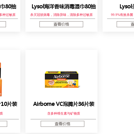
湿巾80抽
Lysol海洋香味消毒湿巾80抽
Lys
多种过敏原
杀灭冠状病毒，消除异味，清除多种过敏原
99.9%有效
查看价格
片10片装
Airborne VC泡腾片36片装
质
含多种维生素与矿物质
查看价格