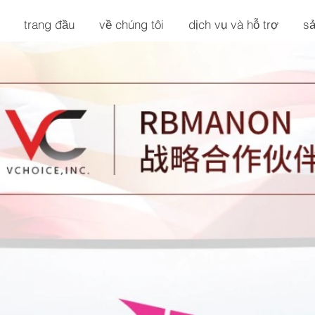
trang đầu
về chúng tôi
dịch vụ và hỗ trợ
sả