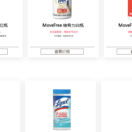
红瓶
MoveFree
维骨力白瓶
MoveF
长
补充骨胶原，增加关节活力
缓
随餐服用
补充氨糖，刺激软骨生长
补
查看价格