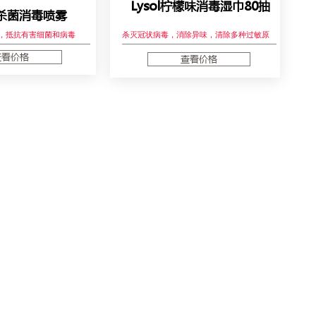
Lysol柠檬味消毒湿巾80抽
ol杀菌消毒喷雾
杀菌，抵抗有害细菌和病毒
杀灭冠状病毒，消除异味，清除多种过敏原
查看价格
查看价格